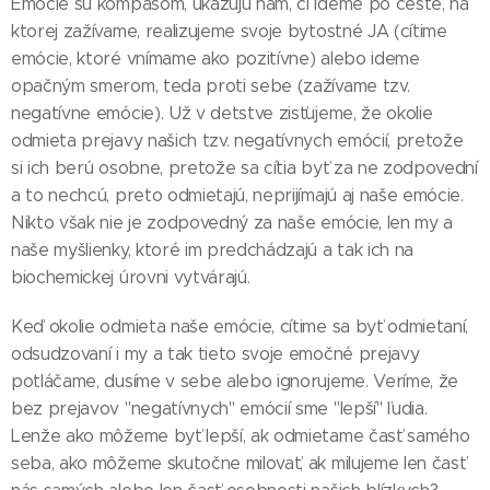
Emócie sú kompasom, ukazujú nám, či ideme po ceste, na
ktorej zažívame, realizujeme svoje bytostné JA (cítime
emócie, ktoré vnímame ako pozitívne) alebo ideme
opačným smerom, teda proti sebe (zažívame tzv.
negatívne emócie). Už v detstve zisťujeme, že okolie
odmieta prejavy našich tzv. negatívnych emócií, pretože
si ich berú osobne, pretože sa cítia byť za ne zodpovední
a to nechcú, preto odmietajú, neprijímajú aj naše emócie.
Nikto však nie je zodpovedný za naše emócie, len my a
naše myšlienky, ktoré im predchádzajú a tak ich na
biochemickej úrovni vytvárajú.
Keď okolie odmieta naše emócie, cítime sa byť odmietaní,
odsudzovaní i my a tak tieto svoje emočné prejavy
potláčame, dusíme v sebe alebo ignorujeme. Veríme, že
bez prejavov "negatívnych" emócií sme "lepší" ľudia.
Lenže ako môžeme byť lepší, ak odmietame časť samého
seba, ako môžeme skutočne milovať, ak milujeme len časť