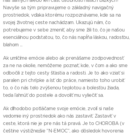
nás samých alebo len časť osobnosti našich blízkych?
Navyše sa tým pripravujeme o základný navigačný
prostriedok, vďaka ktorému rozpoznávame, kde sa na
svojej životnej ceste nachádzam. Ukazujú nám, čo
potrebujeme v sebe zmeniť, aby sme žili to, čo je našou
esenciálnou podstatou, to, čo nás napĺňa láskou, radosťou,
blahom ...
Ak umlčíme emócie alebo ak prenášame zodpovednosť
za ne na okolie, nemôžeme poznať, kde, v čom a ako sme
odbočili z tejto cesty šťastia a radosti. Je to ako vziať si
paralen pri chrípke a ísť do práce, namiesto toho urobiť
to, o čo nás telo zvýšenou teplotou a bolesťou žiada,
teda ľahnúť do postele a dovoliť mu vyliečiť sa.
Ak dlhodobo potláčame svoje emócie, zvolí si naše
vedomie iný prostriedok ako nás zastaviť. Zastaviť v
ceste, ktorá nie je pre nás tá pravá. Je to CHOROBA (v
češtine výstižnejšie "N-EMOC", ako dôsledok hovorenia