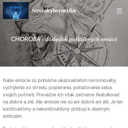
Neurokybernetika
CHOROBA - dôsledok potlačených emócií
15.03.2020
Naše emócie sú primárne ukazovateľom nerovnováhy,
vychýlenia zo stredu, popierania, potlačovania seba,
svojich potrieb. Prevažne ich však začneme škatuľkovať
na dobré a zlé. Ale emócie nie sú ani dobré ani zlé. Je len
konštruktívny a nekonštruktívny prístup k vlastným
emóciám.