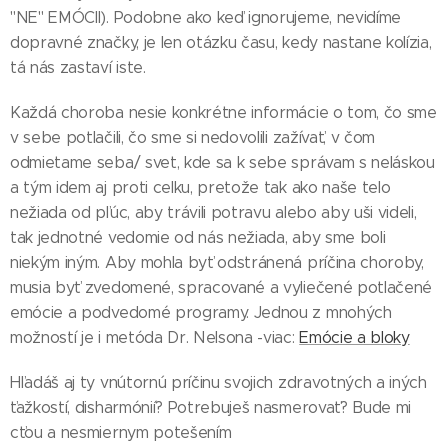
"NE" EMÓCII). Podobne ako keď ignorujeme, nevidíme
dopravné značky, je len otázku času, kedy nastane kolízia,
tá nás zastaví iste.
Každá choroba nesie konkrétne informácie o tom, čo sme
v sebe potlačili, čo sme si nedovolili zažívať, v čom
odmietame seba/ svet, kde sa k sebe správam s neláskou
a tým idem aj proti celku, pretože tak ako naše telo
nežiada od pľúc, aby trávili potravu alebo aby uši videli,
tak jednotné vedomie od nás nežiada, aby sme boli
niekým iným. Aby mohla byť odstránená príčina choroby,
musia byť zvedomené, spracované a vyliečené potlačené
emócie a podvedomé programy. Jednou z mnohých
možností je i metóda Dr. Nelsona -viac:
Emócie a bloky
Hľadáš aj ty vnútornú príčinu svojich zdravotných a iných
ťažkostí, disharmónií? Potrebuješ nasmerovať? Bude mi
cťou a nesmiernym potešením