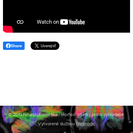
Share
© 2019 Neurokybernetika - Morfeo. Všetky práva vyhradené.
Vytvorené službou
Webnode