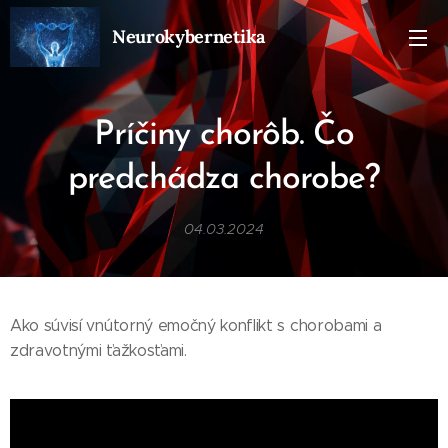
Neurokybernetika
Príčiny chorôb.
Čo
predchádza
chorobe?
04.03.2024
Ako súvisí vnútorný emočný konflikt s chorobami a
zdravotnými ťažkosťami.