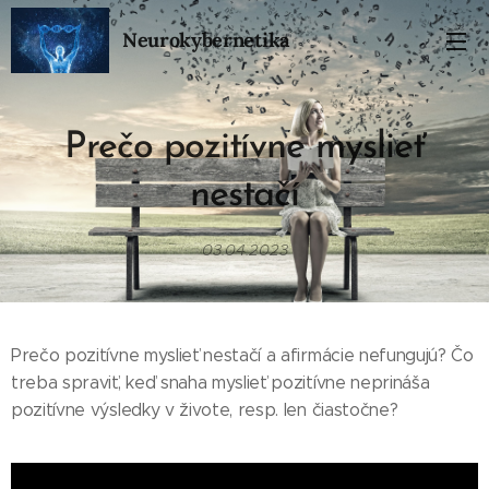
Neurokybernetika
Prečo pozitívne myslieť
nestačí
03.04.2023
Prečo pozitívne myslieť nestačí a afirmácie nefungujú? Čo
treba spraviť, keď snaha myslieť pozitívne neprináša
pozitívne výsledky v živote, resp. len čiastočne?