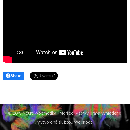
Share
© 2019 Neurokybernetika - Morfeo. Všetky práva vyhradené.
Vytvorené službou
Webnode