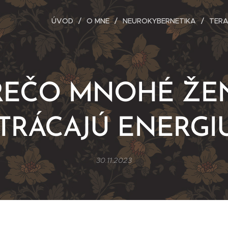
ÚVOD
O MNE
NEUROKYBERNETIKA
TERA
REČO MNOHÉ ŽE
TRÁCAJÚ ENERGI
30.11.2023