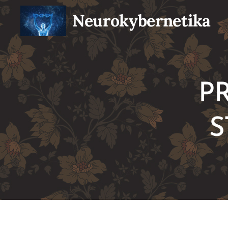
Neurokybernetika
P
S