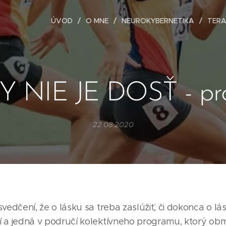
ÚVOD
O MNE
NEUROKYBERNETIKA
TERA
Y NIE JE DOSŤ - pr
22.08.2020
esvedčení, že o lásku sa treba zaslúžiť, či dokonca o l
lí a jedná v područí kolektívneho programu, ktorý ob