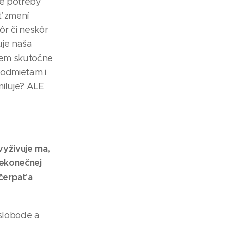
šie potreby
sť zmení
ôr či neskôr
uje naša
žem skutočne
h odmietam i
iluje? ALE
 vyživuje ma,
nekonečnej
čerpať a
 slobode a