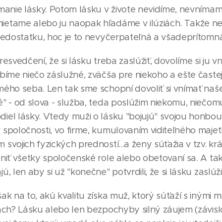
manie lásky. Potom lásku v živote nevidíme, nevnímame
etame alebo ju naopak hľadáme v ilúziách. Takže n
 nedostatku, hoc je to nevyčerpateľná a všadeprítomná
resvedčení, že si lásku treba zaslúžiť, dovolíme si ju v
bíme niečo záslužné, zväčša pre niekoho a ešte častej
mého seba. Len tak sme schopní dovoliť si vnímať naš
" - od slova - služba, teda poslúžim niekomu, niečom
iel lásky. Vtedy muži o lásku "bojujú" svojou honbou
 spoločnosti, vo firme, kumulovaním viditeľného maje
svojich fyzických predností...a ženy súťažia v tzv. krá
niť všetky spoločenské role alebo obetovaní sa. A ta
ú, len aby si už "konečne" potvrdili, že si lásku zaslúži
ak na to, akú kvalitu získa muž, ktorý súťaží s inými 
tách? Lásku alebo len bezpochyby silný záujem (závisl