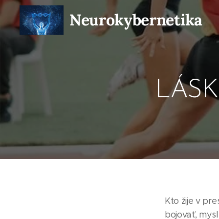
Neurokybernetika
LÁSK
Kto žije v pr
bojovať, mys