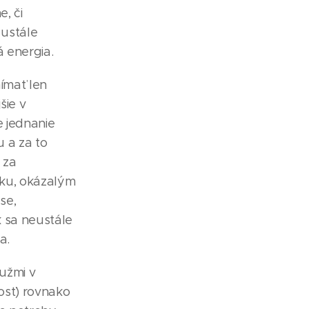
, či
eustále
 energia.
nímať len
šie v
e jednanie
u a za to
 za
tku, okázalým
se,
k sa neustále
a.
mužmi v
osť) rovnako