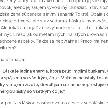
živej ženy, ktorý upadá ako náhle sa naplnia jej vtedaj
povolí) alebo jej záujem vyvolá iný "súťažiaci" (závislo
 získa žena súperiaca s inými ženami? To isté. Obaja sk
ska nie je odmena, ale stav vedomia. Lásku k iným vyživ
. Ak dokážem prijať v bezvýhradnej láske seba, doká
jať iných, resp. ak odmietam iných, na istých úrovniac
nechcené aspekty. Takže sa nepýtajme : Prečo ma nem
milujem?
á afirmácia:
. Láska je jediná energia, ktorá prúdi mojimi bunkami,
je a spája ma so všetkým, čo je. Vnímam neustály tok 
sky v mojom živote, dovoľujem si z neho neprestajne 
nergiou lásky so všetkým čo je."
odporiť a s láskou nasmerovať na ceste k sebaláske,