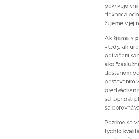
pokrivuje vní
dokonca odmi
žujeme v jej
Ak žijeme v p
vtedy, ak uro
potlačení sa
ako "záslužné
dostanem pod
postavením v
predvádzaním 
schopnosti pl
sa porovnávaj
Pozrime sa vš
týchto kvali