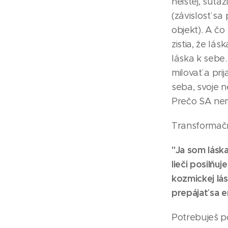
neistej, súťa
(závislosť sa 
objekt). A čo
zistia, že lá
láska k sebe
milovať a pri
seba, svoje 
Prečo SA ne
Transformačn
"Ja som láska
lieči posilňu
kozmickej lá
prepájať sa e
Potrebuješ p