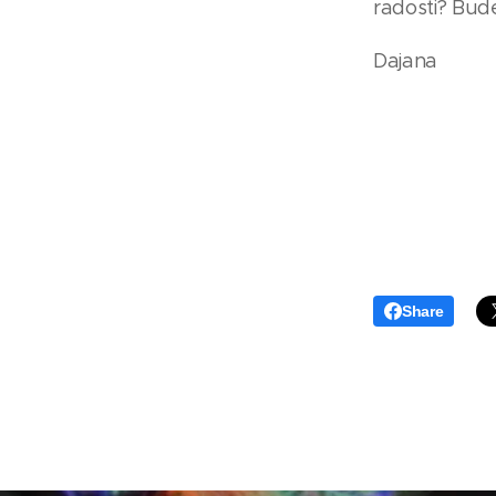
radosti? Bud
Dajana
Share