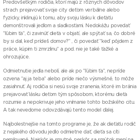
Predovšetkým rodičia, ktorí majú z rôznych dôvodov
strach prejavovať svoje city deťom verbálne alebo
fyzicky, inklinujú k tomu, aby svoju lásku k dieťaťu
demonštrovali jedlom a sladkosťami. Nedokážu povedať
"ľúbim ťa", či zavinúť dieťa v objatí, ale spýtať sa, čo dobré
by si dal, keď prídeš domov?" , či povedať "keď pôjdem z
práce, kúpim ti zmrzlinu" a pod. nie je také ťažké a
ohrozujúce.
Odmietnutie jedla nebolí, ale ak po "ľúbim ťa", nepríde
ozvena "aj ja teba" alebo príde niečo výsmešné, to môže
zasiahnuť. Aj rodičia si nesú svoje zranenia, ktoré im bránia
prejavovať lásku deťom tým spôsobom, ktorému dieťa
rozumie a nepokrivuje jeho vnímanie tohto božského citu.
A tak nevedome odovzdávajú tento model ďalej.
Najbolestnejšie na tomto programe je, že ak dieťaťu rodič
z nejakého dôvodu jedlo odmietne dať, dieťa sa cíti
nemilované. Najskôr je smutné, neskôr sa smútok mení na