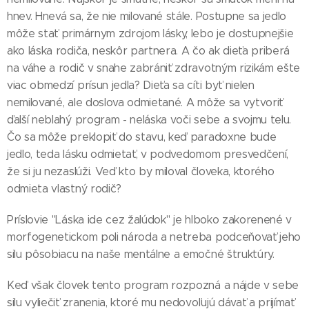
hnev. Hnevá sa, že nie milované stále. Postupne sa jedlo
môže stať primárnym zdrojom lásky, lebo je dostupnejšie
ako láska rodiča, neskôr partnera. A čo ak dieťa priberá
na váhe a rodič v snahe zabrániť zdravotným rizikám ešte
viac obmedzí prísun jedla? Dieťa sa cíti byť nielen
nemilované, ale doslova odmietané. A môže sa vytvoriť
ďalší neblahý program - neláska voči sebe a svojmu telu.
Čo sa môže preklopiť do stavu, keď paradoxne bude
jedlo, teda lásku odmietať, v podvedomom presvedčení,
že si ju nezaslúži. Veď kto by miloval človeka, ktorého
odmieta vlastný rodič?
Príslovie "Láska ide cez žalúdok" je hlboko zakorenené v
morfogenetickom poli národa a netreba podceňovať jeho
silu pôsobiacu na naše mentálne a emočné štruktúry.
Keď však človek tento program rozpozná a nájde v sebe
silu vyliečiť zranenia, ktoré mu nedovoľujú dávať a prijímať