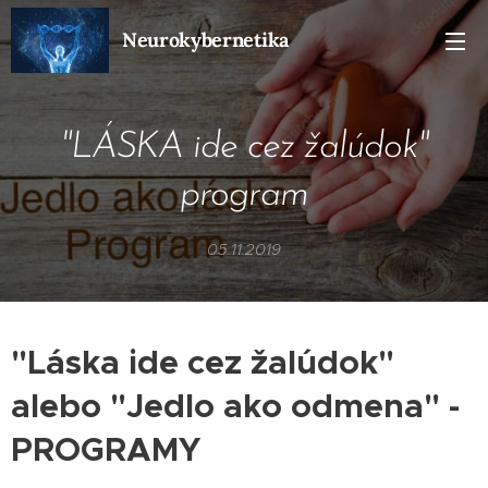
Neurokybernetika
"LÁSKA ide cez žalúdok"
program
05.11.2019
"Láska ide cez žalúdok"
alebo "Jedlo ako odmena" -
PROGRAMY