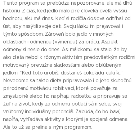
Tento program sa prebúdza nepozorovane, ale má dlhú
históriu. Z čias, keď jedlo malo pre človeka oveľa vyššiu
hodnotu, akú má dnes. Keď si rodičia doslova odtŕhali od
úst, aby nasýtili svoje deti. Svoju lásku im prejavovali i
týmto spôsobom. Zároveň bolo jedlo v mnohých
oblastiach i odmenou (výmenou) za prácu. Aspekt
odmeny si nesie do dnes. Asi málokomu sa stalo, že by
ako dieťa nebol k rôznym aktivitám predovšetkým rodičmi
motivovaný prevažne sladkosťami alebo obľúbeným
jedlom: "Keď toto urobíš, dostaneš čokoládu, cukrík..."
Nevedome sa takto dieťa pripravovalo i o jeho skutočnú
prirodzenú motiváciu robiť veci, ktoré považuje za
zmysluplné alebo ho napĺňajú radosťou a pripravuje sa
žiaľ na život, kedy za odmenu potlačí sám seba, svoj
vnútorný individuálny potenciál. Zabúda, čo ho baví,
napĺňa, vyhľadáva aktivity s ktorými je spojená odmena.
Ale to už sa prelína s iným programom.