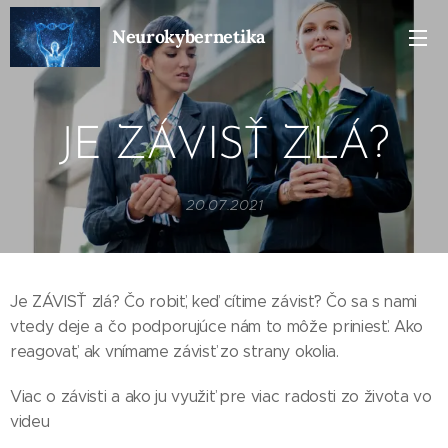
Neurokybernetika
J
E
ZÁVISŤ ZLÁ?
20.07.2021
Je ZÁVISŤ zlá? Čo robiť, keď cítime závisť? Čo sa s nami
vtedy deje a čo podporujúce nám to môže priniesť. Ako
reagovať, ak vnímame závisť zo strany okolia.
Viac o závisti a ako ju využiť pre viac radosti zo života vo
videu