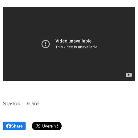
S láskou Dajana
Share