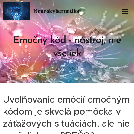
Neurokybernetika
Emočný kód - nástroj, nie
všeliek
09.12.2024
Uvoľňovanie emócií emočným
kódom je skvelá pomôcka v
záťažových situáciách, ale nie