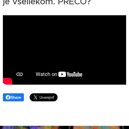
je všeliekom. PREČO?
Share