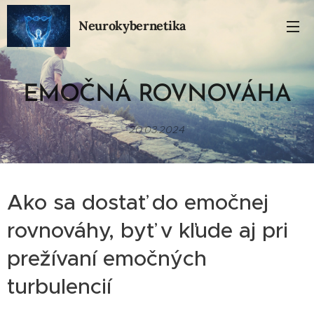
Neurokybernetika
EMOČNÁ ROVNOVÁHA
20.03.2024
Ako sa dostať do emočnej
rovnováhy, byť v kľude aj pri
prežívaní emočných
turbulencií