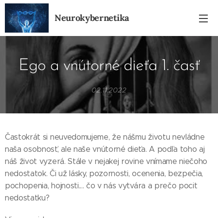
Neurokybernetika
Ego a vnútorné dieťa 1. časť
02.11.2022
Častokrát si neuvedomujeme, že nášmu životu nevládne
naša osobnosť, ale naše vnútorné dieťa. A podľa toho aj
náš život vyzerá. Stále v nejakej rovine vnímame niečoho
nedostatok. Či už lásky, pozornosti, ocenenia, bezpečia,
pochopenia, hojnosti.... čo v nás vytvára a prečo pocit
nedostatku?