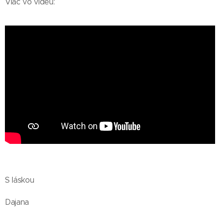
Viac vo videu:
S láskou
Dajana