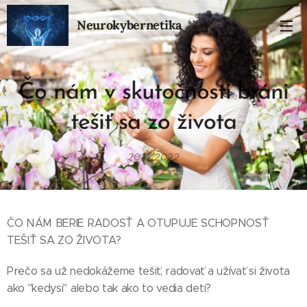
Neurokybernetika
Čo nám v skutočnosti
bráni
tešiť sa zo života
20.12.2022
ČO NÁM BERIE RADOSŤ A OTUPUJE SCHOPNOSŤ
TEŠIŤ SA ZO ŽIVOTA?
Prečo sa už nedokážeme tešiť, radovať a užívať si života
ako "kedysi" alebo tak ako to vedia deti?