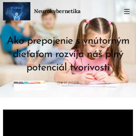
Neurokybernetika
Ako prepojenie s vnútorným
dieťaťom rozvíja náš plný
potenciál tvorivosti
04.11.2025