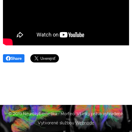
Share
© 2019 Neurokybernetika - Morfeo. Všetky práva vyhradené.
Vytvorené službou
Webnode